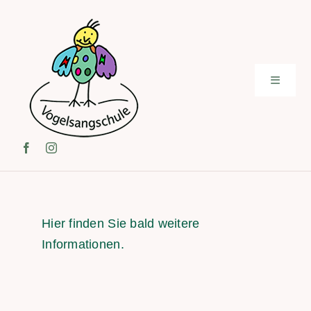
Zum
Inhalt
springen
Toggle
Navigati
Start
Bereiche
Infos
Hier finden Sie bald weitere
Informationen.
Kollegium
Unsere Schule